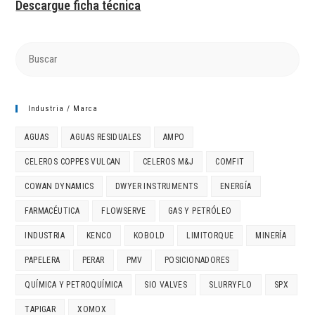
Descargue ficha técnica
Industria / Marca
AGUAS
AGUAS RESIDUALES
AMPO
CELEROS COPPES VULCAN
CELEROS M&J
COMFIT
COWAN DYNAMICS
DWYER INSTRUMENTS
ENERGÍA
FARMACÉUTICA
FLOWSERVE
GAS Y PETRÓLEO
INDUSTRIA
KENCO
KOBOLD
LIMITORQUE
MINERÍA
PAPELERA
PERAR
PMV
POSICIONADORES
QUÍMICA Y PETROQUÍMICA
SIO VALVES
SLURRYFLO
SPX
TAPIGAR
XOMOX