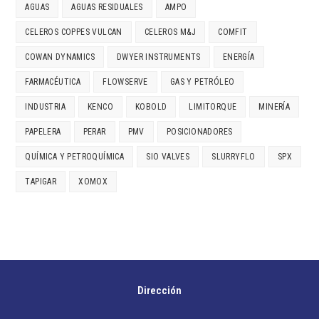
AGUAS
AGUAS RESIDUALES
AMPO
CELEROS COPPES VULCAN
CELEROS M&J
COMFIT
COWAN DYNAMICS
DWYER INSTRUMENTS
ENERGÍA
FARMACÉUTICA
FLOWSERVE
GAS Y PETRÓLEO
INDUSTRIA
KENCO
KOBOLD
LIMITORQUE
MINERÍA
PAPELERA
PERAR
PMV
POSICIONADORES
QUÍMICA Y PETROQUÍMICA
SIO VALVES
SLURRYFLO
SPX
TAPIGAR
XOMOX
Dirección