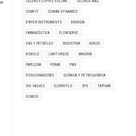
CELEROS COPPES VULCAN
CELEROS M&J
ue
COMFIT
COWAN DYNAMICS
DWYER INSTRUMENTS
ENERGÍA
FARMACÉUTICA
FLOWSERVE
GAS Y PETRÓLEO
INDUSTRIA
KENCO
KOBOLD
LIMITORQUE
MINERÍA
PAPELERA
PERAR
PMV
POSICIONADORES
QUÍMICA Y PETROQUÍMICA
SIO VALVES
SLURRYFLO
SPX
TAPIGAR
XOMOX